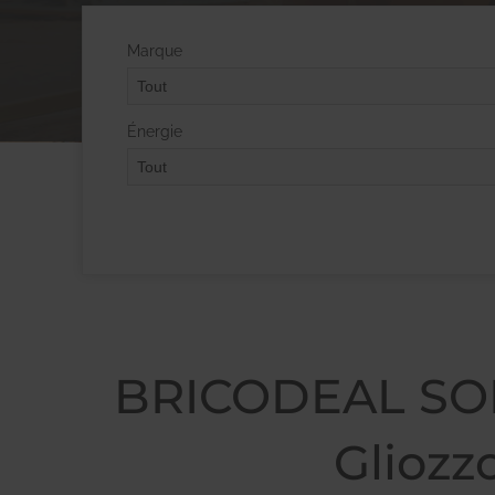
Marque
Énergie
BRICODEAL SOLU
Gliozz