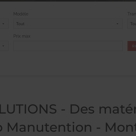
Modèle
Tra
Prix max
TIONS - Des matéri
o Manutention - Mont