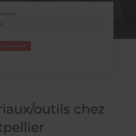
nsmission
aux/outils chez
pellier