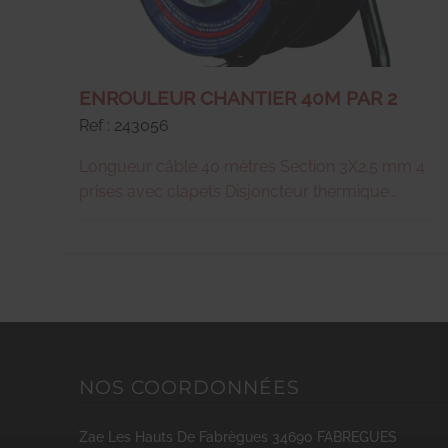
ENROULEUR CHANTIER 40M PAR 2
Ref : 243056
Longueur câble 40 mètres Section 3X2.5 mm 4
prises avec clapets Disjoncteur thermique
Puissance max enroulée 1200W Puissance max
déroulée 3200W Protection IP44 Normes NF
NOS COORDONNÉES
Zae Les Hauts De Fabrègues
34690
FABREGUES