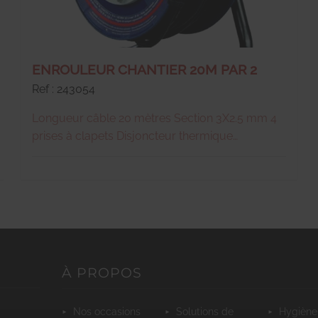
ENROULEUR CHANTIER 20M PAR 2
Ref : 243054
Longueur câble 20 mètres Section 3X2.5 mm 4
prises à clapets Disjoncteur thermique
Puissance enroulée 1200W Puissance déroulée
3200W Normes NF
À PROPOS
nos occasions
solutions de
hygiène et