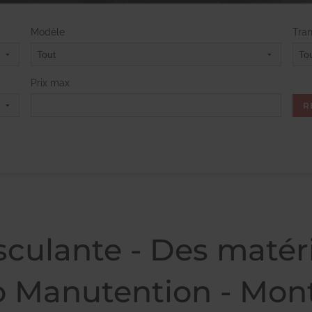
Modèle
Tra
Prix max
culante - Des matéri
o Manutention - Mont