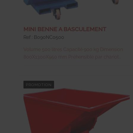
MINI BENNE A BASCULEMENT
Ref : B090NC0500
Volume 500 litres Capacité 900 kg Dimension
800X1300X950 mm Préhensible par chariot
Vidage progressif par poussée contre
conteneur Maillon de sécurité Bords renforcés
Poids 95 kg Origine France
PROMOTION