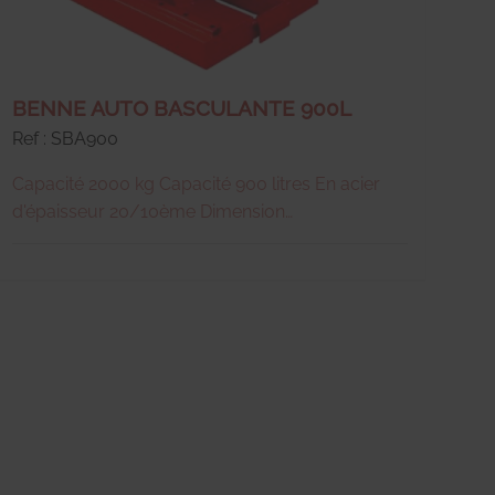
BENNE AUTO BASCULANTE 900L
Ref : SBA900
Capacité 2000 kg Capacité 900 litres En acier
d'épaisseur 20/10ème Dimension
1525X1215X870 mm Passage fourches 230X100
mm Manipulation par transpalette ou chariot
élévateur Poids 122 kg