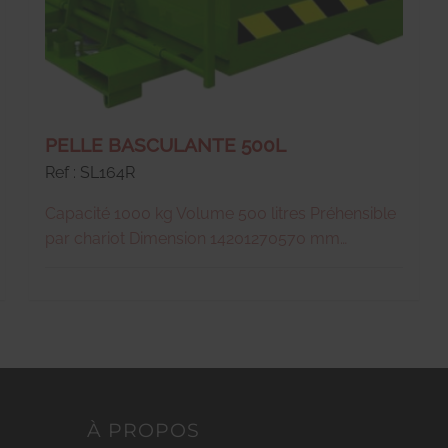
PELLE BASCULANTE 500L
Ref : SL164R
Capacité 1000 kg Volume 500 litres Préhensible
par chariot Dimension 14201270570 mm
Dimension fourches 170X50 mm Chaîne de
sécurité anti- glissement Déclenchement du
vidage du chariot Dispositif anti-basculement
Poids 175 kg
À PROPOS