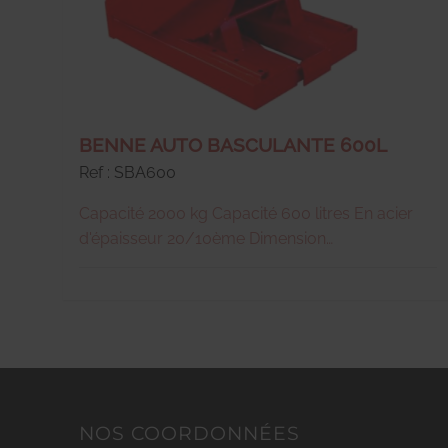
BENNE AUTO BASCULANTE 600L
Ref : SBA600
Capacité 2000 kg Capacité 600 litres En acier
d'épaisseur 20/10ème Dimension
1525X865X870 mm Passage fourches 230X100
mm Manipulation par transpalette ou chariot
élévateur Poids 101 kg
NOS COORDONNÉES