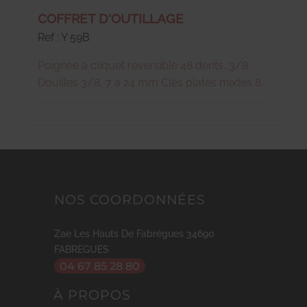
COFFRET D'OUTILLAGE
Ref : Y 59B
Poignée à cliquet réversible 48 dents, 3/8
Douilles 3/8, 7 à 24 mm Clés plates mixtes 8
à 22 mm Clé à molettes Tournevis plats et
empreinte Jeu de pinces, scie à métaux avec
lames Cutter, marteau, clés alène, burins..
Dim 450x330x130 Poids 8,8 kg
NOS COORDONNÉES
Zae Les Hauts De Fabrègues
34690
FABREGUES
04 67 85 28 80
À PROPOS