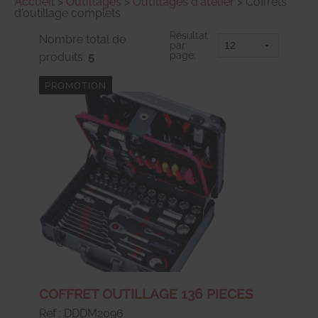
Accueil
>
Outillages
>
Outillages d'atelier
>
Coffrets
d'outillage complets
Résultat
Nombre total de
par
page:
produits:
5
PROMOTION
COFFRET OUTILLAGE 136 PIECES
Ref : DDDM2096