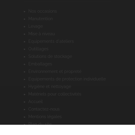
nos occasions
manutention
levage
mise à niveau
equipements d'ateliers
outillages
solutions de stockage
emballages
environnement et propreté
equipements de protection individuelle
hygiène et nettoyage
matériels pour collectivités
accueil
contactez-nous
mentions légales
plan du site