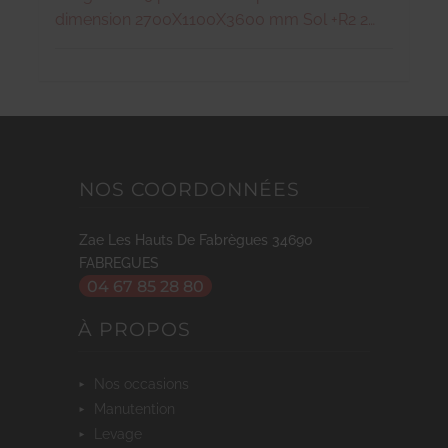
dimension 2700X1100X3600 mm Sol +R2 2
échelles galvanisées de hauteur 3600 mm 4
longerons de longueur 2700 mm et de
capacité 3500 kg 8 goupilles de sécurité
Fabrication FRANCE
NOS COORDONNÉES
Zae Les Hauts De Fabrègues
34690
FABREGUES
04 67 85 28 80
À PROPOS
nos occasions
manutention
levage