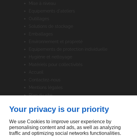
mise à niveau
equipements d'ateliers
outillages
solutions de stockage
emballages
environnement et propreté
equipements de protection individuelle
hygiène et nettoyage
matériels pour collectivités
accueil
contactez-nous
mentions légales
plan du site
Your privacy is our priority
SUIVEZ-NOUS
We use Cookies to improve user experience by
personalising content and ads, as well as analyzing
traffic and optimizing social networks functionalities.