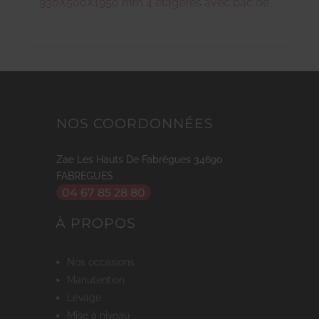
930X500X1950 mm 4 étagères avec bac de
rétention de hauteur 50 mm Capacité de
rétention 2X20 litres Events d'aération haut et
bas Porte battante d'ouverture 110° avec
fermeture à clé 3 points Poids 90 kg
NOS COORDONNÉES
Zae Les Hauts De Fabrègues
34690
FABREGUES
04 67 85 28 80
À PROPOS
nos occasions
manutention
levage
mise à niveau