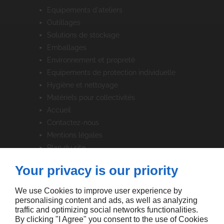
equipements d'ateliers
outillages
solutions de stockage
emballages
environnement et propreté
equipements de protection individuelle
hygiène et nettoyage
matériels pour collectivités
accueil
contactez-nous
mentions légales
plan du site
Your privacy is our priority
SUIVEZ-NOUS
We use Cookies to improve user experience by
personalising content and ads, as well as analyzing
traffic and optimizing social networks functionalities.
By clicking "I Agree" you consent to the use of Cookies