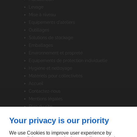
levage
mise à niveau
equipements d'ateliers
outillages
solutions de stockage
emballages
environnement et propreté
equipements de protection individuelle
hygiène et nettoyage
matériels pour collectivités
accueil
contactez-nous
mentions légales
plan du site
Your privacy is our priority
SUIVEZ-NOUS
We use Cookies to improve user experience by