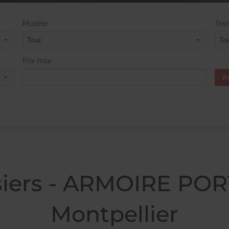
Modèle
Tra
Prix max
siers - ARMOIRE PO
Montpellier