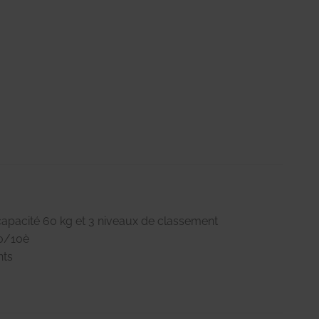
capacité 60 kg et 3 niveaux de classement
10/10è
nts