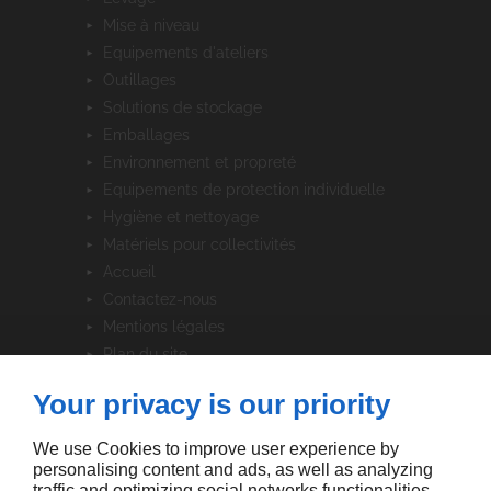
mise à niveau
equipements d'ateliers
outillages
solutions de stockage
emballages
environnement et propreté
equipements de protection individuelle
hygiène et nettoyage
matériels pour collectivités
accueil
contactez-nous
mentions légales
plan du site
Your privacy is our priority
SUIVEZ-NOUS
We use Cookies to improve user experience by
personalising content and ads, as well as analyzing
traffic and optimizing social networks functionalities.