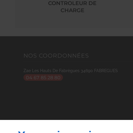
CONTROLEUR DE
CHARGE
NOS COORDONNÉES
Zae Les Hauts De Fabrègues
34690
FABREGUES
04 67 85 28 80