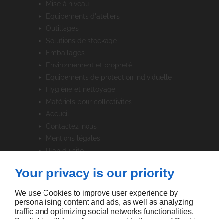
mise à niveau
equipements d'ateliers
outillages
solutions de stockage
emballages
environnement et propreté
equipements de protection individuelle
hygiène et nettoyage
matériels pour collectivités
accueil
contactez-nous
mentions légales
plan du site
Your privacy is our priority
SUIVEZ-NOUS
We use Cookies to improve user experience by
personalising content and ads, as well as analyzing
traffic and optimizing social networks functionalities.