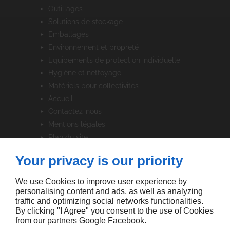
outillages
solutions de stockage
emballages
environnement et propreté
equipements de protection individuelle
hygiène et nettoyage
matériels pour collectivités
accueil
contactez-nous
mentions légales
plan du site
Your privacy is our priority
SUIVEZ-NOUS
We use Cookies to improve user experience by
personalising content and ads, as well as analyzing
traffic and optimizing social networks functionalities.
By clicking "I Agree" you consent to the use of Cookies
from our partners
Google
Facebook
.