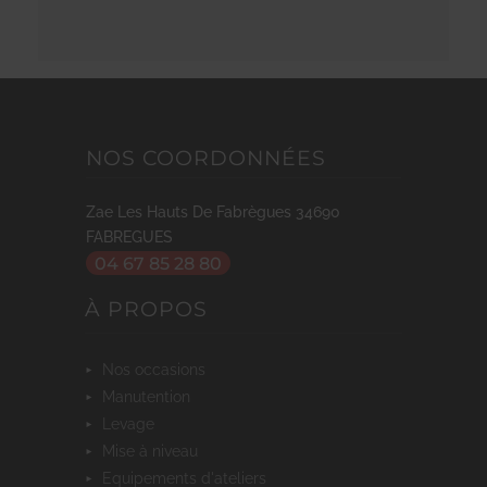
NOS COORDONNÉES
Zae Les Hauts De Fabrègues
34690
FABREGUES
04 67 85 28 80
À PROPOS
nos occasions
manutention
levage
mise à niveau
equipements d'ateliers