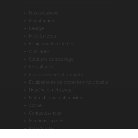
nos occasions
manutention
levage
mise à niveau
equipements d'ateliers
outillages
solutions de stockage
emballages
environnement et propreté
equipements de protection individuelle
hygiène et nettoyage
matériels pour collectivités
accueil
contactez-nous
mentions légales
plan du site