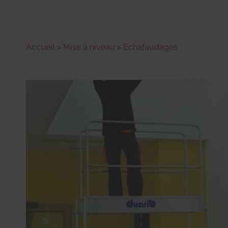
Accueil
>
Mise à niveau
>
Echafaudages