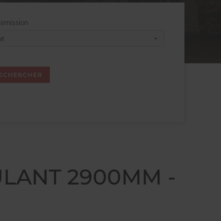
nsmission
ULANT 2900MM -