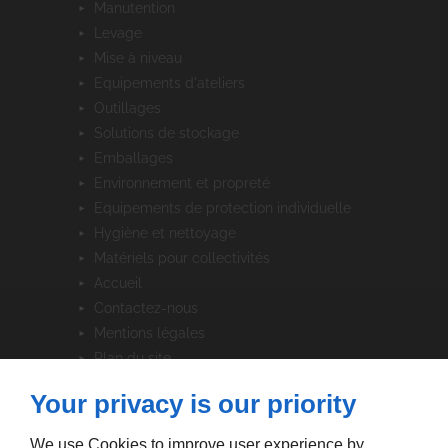
manutention
levage
mise à niveau
equipements d'ateliers
outillages
solutions de stockage
emballages
environnement et propreté
equipements de protection individuelle
hygiène et nettoyage
matériels pour collectivités
accueil
contactez-nous
mentions légales
plan du site
Your privacy is our priority
SUIVEZ-NOUS
We use Cookies to improve user experience by