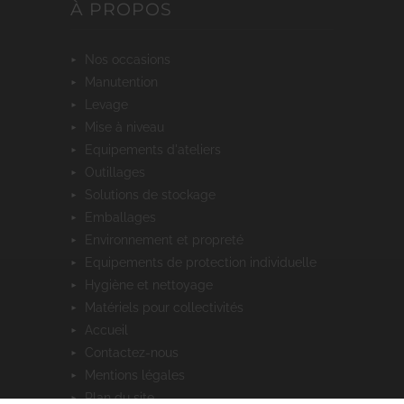
À PROPOS
nos occasions
manutention
levage
mise à niveau
equipements d'ateliers
outillages
solutions de stockage
emballages
environnement et propreté
equipements de protection individuelle
hygiène et nettoyage
matériels pour collectivités
accueil
contactez-nous
mentions légales
plan du site