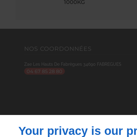
1000KG
NOS COORDONNÉES
Zae Les Hauts De Fabrègues
34690
FABREGUES
04 67 85 28 80
Your privacy is our pr