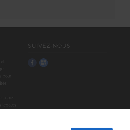
SUIVEZ-NOUS
ge
ités
tez-nous
s légales
site