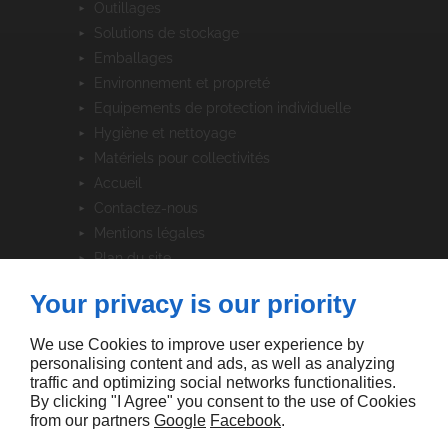
outillages
solutions de stockage
emballages
environnement et propreté
equipements de protection individuelle
hygiène et nettoyage
matériels pour collectivités
accueil
contactez-nous
mentions légales
plan du site
Your privacy is our priority
SUIVEZ-NOUS
We use Cookies to improve user experience by
personalising content and ads, as well as analyzing
traffic and optimizing social networks functionalities.
By clicking "I Agree" you consent to the use of Cookies
from our partners
Google
Facebook
.