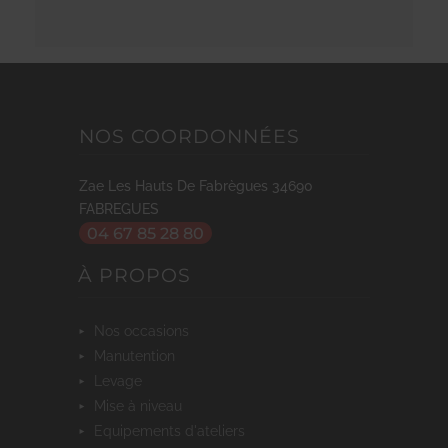
NOS COORDONNÉES
Zae Les Hauts De Fabrègues
34690
FABREGUES
04 67 85 28 80
À PROPOS
nos occasions
manutention
levage
mise à niveau
equipements d'ateliers