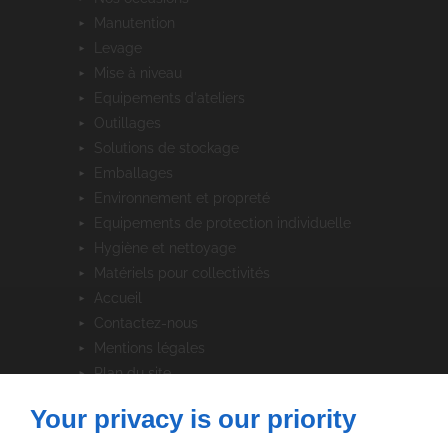
manutention
levage
mise à niveau
equipements d'ateliers
outillages
solutions de stockage
emballages
environnement et propreté
equipements de protection individuelle
hygiène et nettoyage
matériels pour collectivités
accueil
contactez-nous
mentions légales
plan du site
Your privacy is our priority
SUIVEZ-NOUS