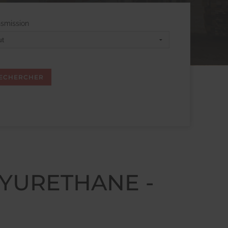
nsmission
OLYURETHANE -