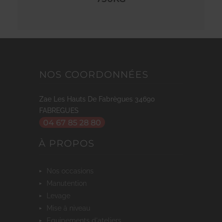
NOS COORDONNÉES
Zae Les Hauts De Fabrègues
34690
FABREGUES
04 67 85 28 80
À PROPOS
nos occasions
manutention
levage
mise à niveau
equipements d'ateliers