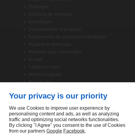
outillages
solutions de stockage
emballages
environnement et propreté
equipements de protection individuelle
hygiène et nettoyage
matériels pour collectivités
accueil
contactez-nous
mentions légales
plan du site
Your privacy is our priority
SUIVEZ-NOUS
We use Cookies to improve user experience by
personalising content and ads, as well as analyzing
traffic and optimizing social networks functionalities.
By clicking "I Agree" you consent to the use of Cookies
from our partners
Google
Facebook
.