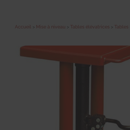
Accueil
>
Mise à niveau
>
Tables élévatrices
>
Tables