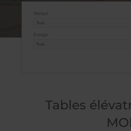
Marque
Énergie
Tables éléva
MOB