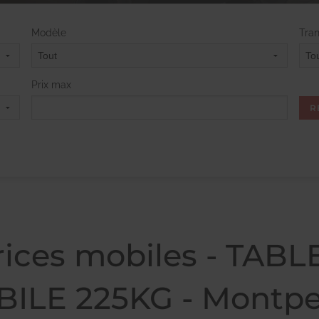
Modèle
Tra
Prix max
trices mobiles - TAB
ILE 225KG - Montpel