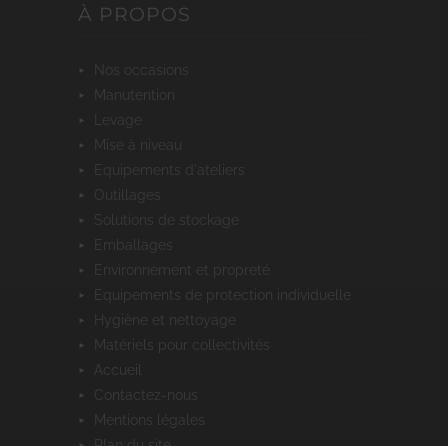
À PROPOS
nos occasions
manutention
levage
mise à niveau
equipements d'ateliers
outillages
solutions de stockage
emballages
environnement et propreté
equipements de protection individuelle
hygiène et nettoyage
matériels pour collectivités
accueil
contactez-nous
mentions légales
plan du site