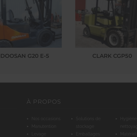
DOOSAN G20 E-5
CLARK CGP50
À PROPOS
nos occasions
solutions de
hygiène et
manutention
stockage
nettoya
levage
emballages
matériels pour