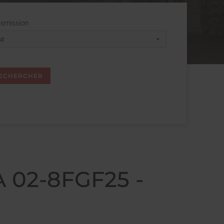
nsmission
 02-8FGF25 -