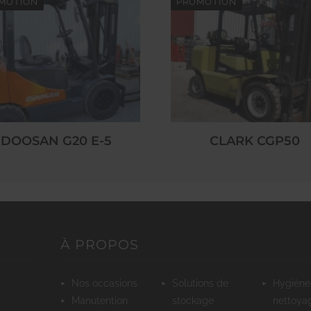
MOTION
PROMOTION
DOOSAN G20 E-5
CLARK CGP50
À PROPOS
nos occasions
solutions de
hygiène et
manutention
stockage
nettoya