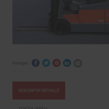
Partager :
DESCRIPTIF DÉTAILLÉ
TOYOTA 7FBE15