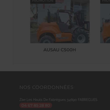
PROMOTION
PRO
AUSAU C500H
NOS COORDONNÉES
Zae Les Hauts De Fabrègues
34690
FABREGUES
04 67 85 28 80