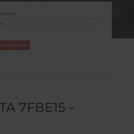
nsmission
A 7FBE15 -