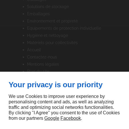
solutions de stockage
emballages
environnement et propreté
equipements de protection individuelle
hygiène et nettoyage
matériels pour collectivités
accueil
contactez-nous
mentions légales
plan du site
Your privacy is our priority
SUIVEZ-NOUS
We use Cookies to improve user experience by
personalising content and ads, as well as analyzing
traffic and optimizing social networks functionalities.
By clicking "I Agree" you consent to the use of Cookies
from our partners
Google
Facebook
.