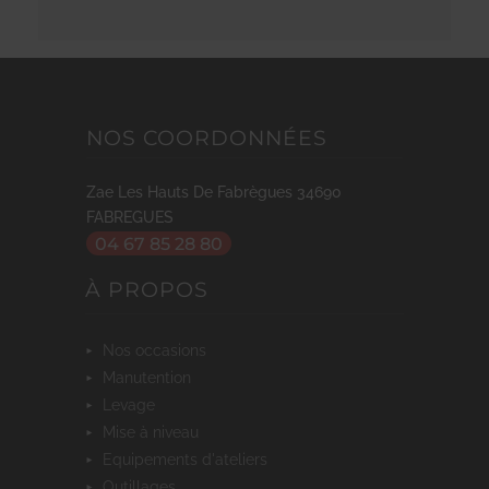
NOS COORDONNÉES
Zae Les Hauts De Fabrègues
34690
FABREGUES
04 67 85 28 80
À PROPOS
nos occasions
manutention
levage
mise à niveau
equipements d'ateliers
outillages