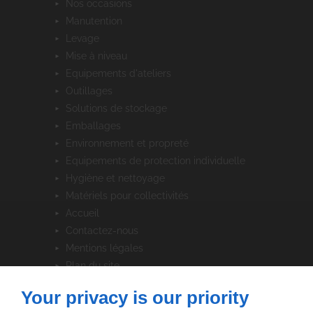
nos occasions
manutention
levage
mise à niveau
equipements d'ateliers
outillages
solutions de stockage
emballages
environnement et propreté
equipements de protection individuelle
hygiène et nettoyage
matériels pour collectivités
accueil
contactez-nous
mentions légales
plan du site
Your privacy is our priority
SUIVEZ-NOUS