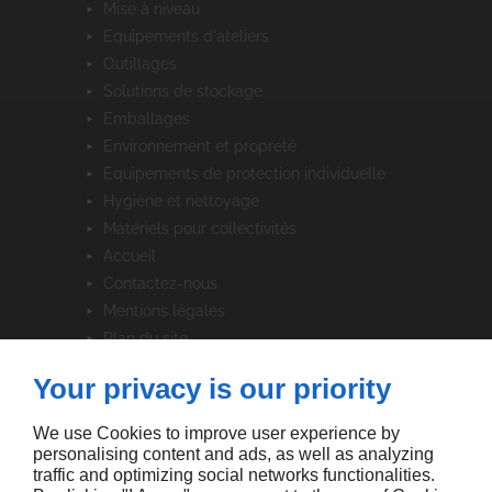
mise à niveau
equipements d'ateliers
outillages
solutions de stockage
emballages
environnement et propreté
equipements de protection individuelle
hygiène et nettoyage
matériels pour collectivités
accueil
contactez-nous
mentions légales
plan du site
Your privacy is our priority
SUIVEZ-NOUS
We use Cookies to improve user experience by
personalising content and ads, as well as analyzing
traffic and optimizing social networks functionalities.